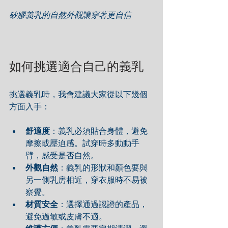
矽膠義乳的自然外觀讓穿著更自信
如何挑選適合自己的義乳
挑選義乳時，我會建議大家從以下幾個
方面入手：
舒適度
：義乳必須貼合身體，避免
摩擦或壓迫感。試穿時多動動手
臂，感受是否自然。
外觀自然
：義乳的形狀和顏色要與
另一側乳房相近，穿衣服時不易被
察覺。
材質安全
：選擇通過認證的產品，
避免過敏或皮膚不適。