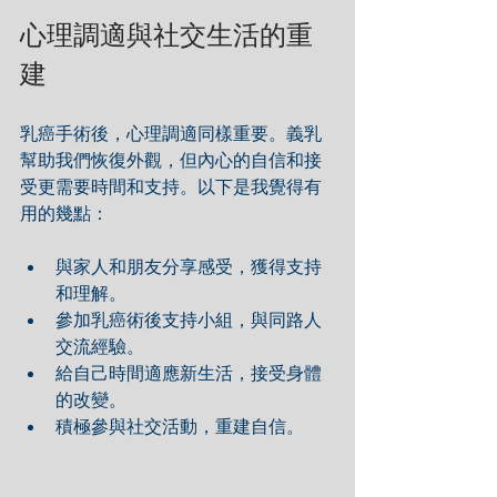
心理調適與社交生活的重
建
乳癌手術後，心理調適同樣重要。義乳
幫助我們恢復外觀，但內心的自信和接
受更需要時間和支持。以下是我覺得有
用的幾點：
與家人和朋友分享感受，獲得支持
和理解。
參加乳癌術後支持小組，與同路人
交流經驗。
給自己時間適應新生活，接受身體
的改變。
積極參與社交活動，重建自信。