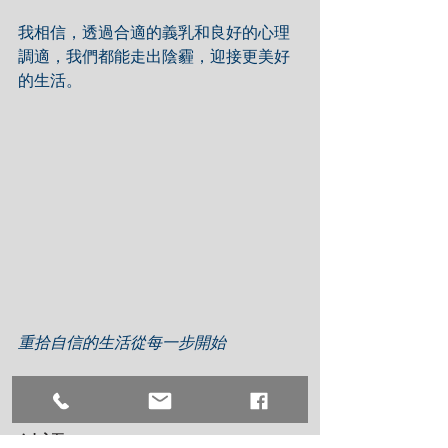
我相信，透過合適的義乳和良好的心理
調適，我們都能走出陰霾，迎接更美好
的生活。
重拾自信的生活從每一步開始
結語