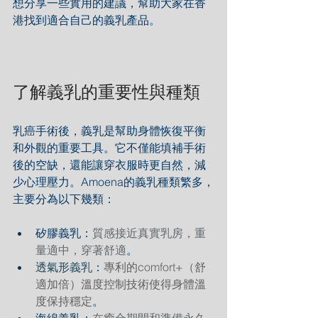
想分享一些實用的建議，幫助大家在香
港找到適合自己的義乳產品。
了解義乳的重要性與種類
乳癌手術後，義乳是幫助身體恢復平衡
和外觀的重要工具。它不僅能填補手術
後的空缺，還能讓穿衣服時更自然，減
少心理壓力。Amoena的義乳種類繁多，
主要分為以下幾類：
矽膠義乳：
質感接近真實乳房，重
量適中，穿著舒適
。
透氣形義乳
：
專利的comfort+（舒
適加倍）溫度控制技術使得身體溫
度保持穩定
。
海綿義乳
：
在癒合期間和準備永久