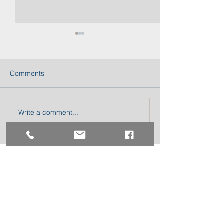
Comments
FITTING DAY 20
內衣和泳裝保養說明
Write a comment...
地址 :
香港九龍佐敦道8號1205室
Address: RM1205, No.8 Jordan
Road, Jordan,Kowloon,Hong
Kong