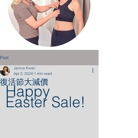
Post
Janice Kwan
Apr 2, 2024
1 min read
復活節大減價
Happy  
Easter Sale!