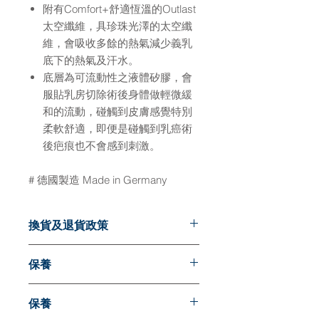
附有Comfort+舒適恆溫的Outlast
太空纖維，具珍珠光澤的太空纖
維，會吸收多餘的熱氣減少義乳
底下的熱氣及汗水。
底層為可流動性之液體矽膠，會
服貼乳房切除術後身體做輕微緩
和的流動，碰觸到皮膚感覺特別
柔軟舒適，即便是碰觸到乳癌術
後疤痕也不會感到刺激。
# 德國製造 Made in Germany
換貨及退貨政策
換貨 : (只可更換一次)
保養
義乳及胸圍 : 更換任何呎碼可於7天內
辦理
(以銷售發票日期計算,請出示發票正
保養
本)