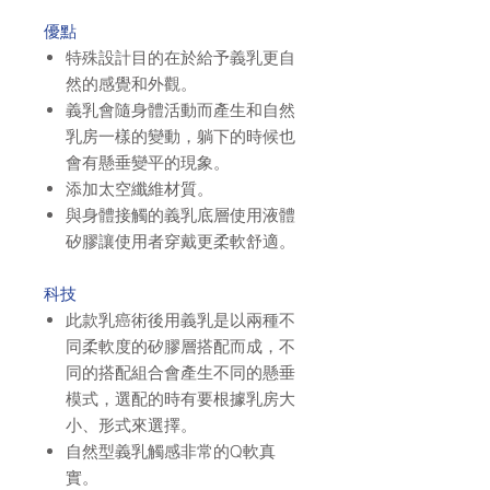
優點
特殊設計目的在於給予義乳更自
然的感覺和外觀。
義乳會隨身體活動而產生和自然
乳房一樣的變動，躺下的時候也
會有懸垂變平的現象。
添加太空纖維材質。
與身體接觸的義乳底層使用液體
矽膠讓使用者穿戴更柔軟舒適。
​科技
此款乳癌術後用義乳是以兩種不
同柔軟度的矽膠層搭配而成，不
同的搭配組合會產生不同的懸垂
模式，選配的時有要根據乳房大
小、形式來選擇。
自然型義乳觸感非常的Q軟真
實。