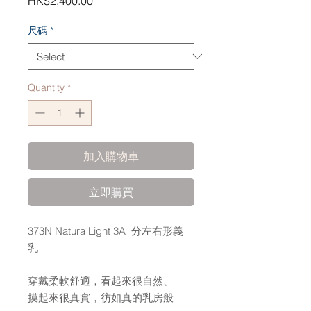
HK$2,400.00
尺碼
*
Quantity
*
加入購物車
立即購買
373N Natura Light 3A 分左右形義
乳
穿戴柔軟舒適，看起來很自然、
摸起來很真實，彷如真的乳房般