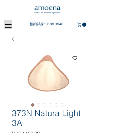
預約試身:
3188 3846
373N Natura Light
3A
Price