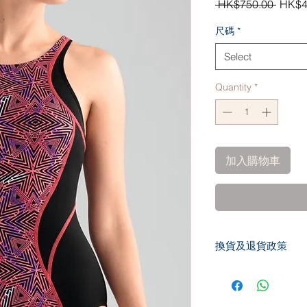
Regul
 HK$750.00 
HK$4
Price
尺碼
*
Select
Quantity
*
加入購物車
換貨及退貨政策
換貨 : (只可更換一次)
義乳及胸圍 : 更換
(以銷售發票日期計算