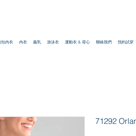
前扣內衣
內衣
義乳
游泳衣
運動衣 & 背心
聯絡我們
預約試穿
71292 Orla