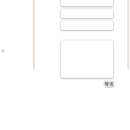
姓名 : *
1205室
電話 : *
.8 Jordan
,Hong Kong
E-MAIL : *
至晚上6時
下午2時
留言 :
休息
06 8285
1274
發送
amoena.com
© MARCH 2026 by JANICE KWAN
ght © 2019-2025 Amoena Hong Kong Ltd., All Rights 