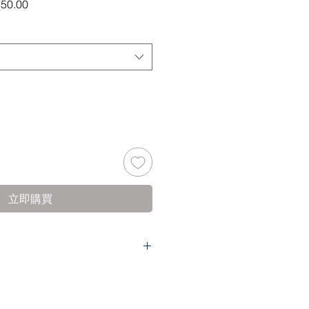
ar
Sale
50.00
Price
立即購買
任何呎碼可於7天內辦理
,請出示發票正本)