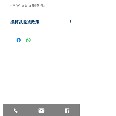
- A Wire Bra 鋼圈設計
換貨及退貨政策
換貨 : (只可更換一次)
義乳及胸圍 : 更換任何呎碼可於7天內
辦理
(以銷售發票日期計算,請出示發票正
本)
(如需更換, 請保留義乳的內外包裝盒及
地址 :
香港九龍佐敦道8號1205室
掛於胸圍上的牌子, 否則, 恕不受理。)
Address: RM1205, No.8 Jordan
(換貨及退貨服務不包括特價貨品。)
Road, Jordan,Kowloon,Hong
Kong
退貨 : 已開銷售單貨品一律不可退回現
金/信用卡換貨 : (只可更換一次)
星期一至五 早上10時至晚上6時
義乳及胸圍 : 更換任何呎碼可於7天內
星期六 早上10時至下午2時
辦理 (以銷售發票日期計算,請出示發票
正本)
(如需更換, 請保留義乳的內外包裝盒及
星期日及公眾假期休息
掛於胸圍上的牌子, 否則, 恕不受理。)