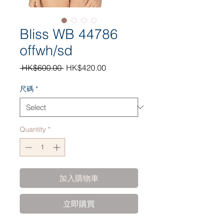
Bliss WB 44786
offwh/sd
Regular
Sale
 HK$600.00 
HK$420.00
Price
Price
尺碼
*
Quantity
*
加入購物車
立即購買