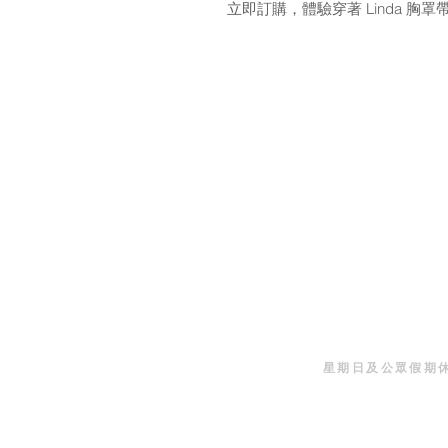
立即訂購，體驗穿著 Linda 胸
--地址及預約電話
地址 :
香港九龍佐敦道8號
Address: RM1205, No
Road, Jordan,Kowloon
星期一至五 早上10時
星期六 早上10時至
星期日及公眾假期
與我們連絡 :
電話: 3188 3846 | 31