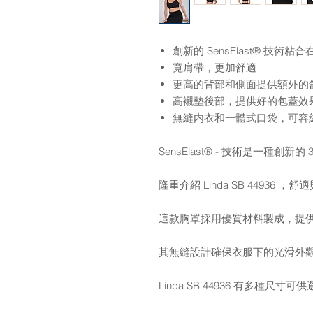
創新的 SensElast® 技
寬肩帶，更加舒適
更高的背部和側面提供額外的
高襯墊後部，提供好的包蓋效
無縫内衣和一體式口袋，可容
SensElast® - 技術是一種創
隆重介紹 Linda SB 44936 
這款胸罩採用優質材料製成，提
其無縫設計確保衣服下的光滑外
Linda SB 44936 有多種