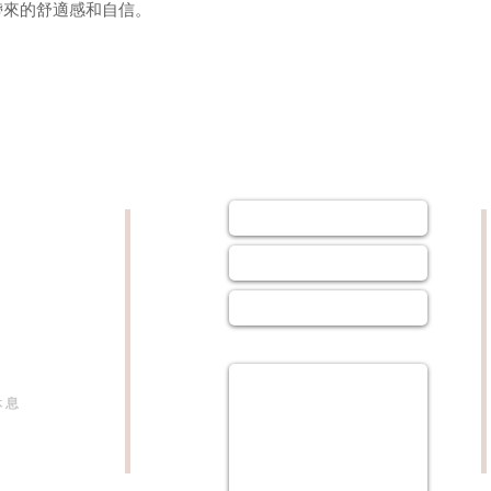
罩帶來的舒適感和自信。
--
--聯繫我們--
姓名 : *
1205室
電話 : *
.8 Jordan
,Hong Kong
E-MAIL : *
至晚上6時
下午2時
留言 :
休息
06 8285