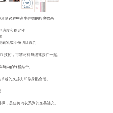
術粘合在運動過程中產生輕微的按摩效果
舒適度和穩定性
果
納義乳或部份切除義乳
新的 3D 技術，可將材料無縫連接在一起。
，舒適與時尚的終極結合。
供卓越的支撐力和修身貼合感。
觀
尺寸可供選擇，是任何內衣系列的完美補充。