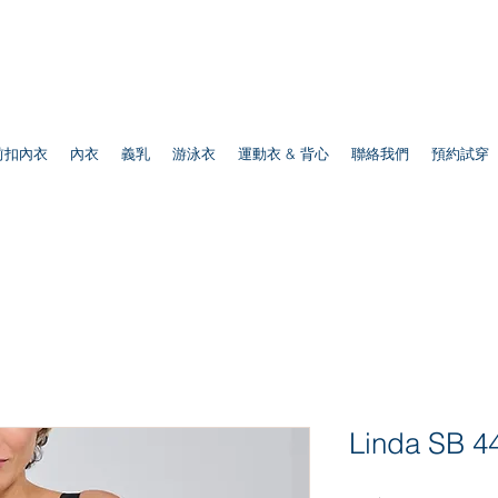
前扣內衣
內衣
義乳
游泳衣
運動衣 & 背心
聯絡我們
預約試穿
Linda SB 4