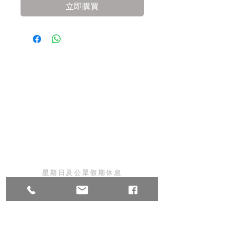
立即購買
地址 :
香港九龍佐敦道8號1205室
Address: RM1205, No.8 Jordan
Road, Jordan,Kowloon,Hong
Kong
星期一至五 早上10時至晚上6時
星期六 早上10時至下午2時
星期日及公眾假期休息
與我們連絡 :
電話:
3188 3846
|
3106 8285
WhatsApp:
6293 1274