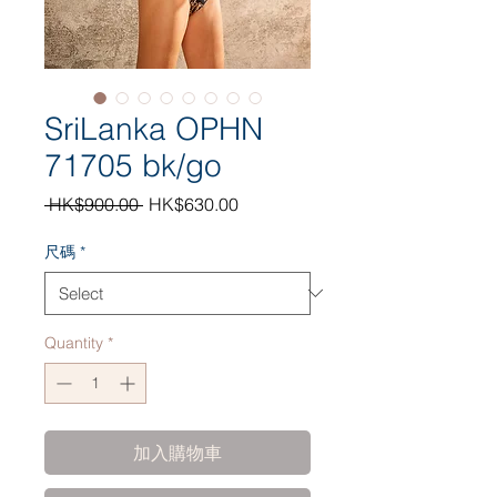
SriLanka OPHN
71705 bk/go
Regular
Sale
 HK$900.00 
HK$630.00
Price
Price
尺碼
*
Quantity
*
加入購物車